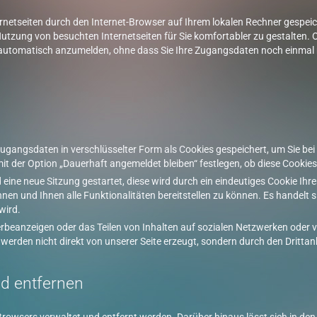
ternetseiten durch den Internet-Browser auf Ihrem lokalen Rechner gespei
utzung von besuchten Internetseiten für Sie komfortabler zu gestalten. Of
e automatisch anzumelden, ohne dass Sie Ihre Zugangsdaten noch einma
gangsdaten in verschlüsselter Form als Cookies gespeichert, um Sie bei
 der Option „Dauerhaft angemeldet bleiben“ festlegen, ob diese Cookies
d eine neue Sitzung gestartet, diese wird durch ein eindeutiges Cookie I
nen und Ihnen alle Funktionalitäten bereitstellen zu können. Es handelt
wird.
erbeanzeigen oder das Teilen von Inhalten auf sozialen Netzwerken oder 
werden nicht direkt von unserer Seite erzeugt, sondern durch den Drittanb
nd entfernen
Browsers verwaltet und entfernt werden. Darüber hinaus lässt sich in de