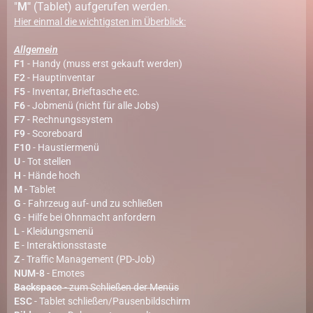
"
M"
(Tablet) aufgerufen werden.
Hier einmal die wichtigsten im Überblick:
Allgemein
F1
- Handy (muss erst gekauft werden)
F2
- Hauptinventar
F5
- Inventar, Brieftasche etc.
F6
- Jobmenü (nicht für alle Jobs)
F7
- Rechnungssystem
F9
- Scoreboard
F10
- Haustiermenü
U
- Tot stellen
H
- Hände hoch
M
- Tablet
G
- Fahrzeug auf- und zu schließen
G
- Hilfe bei Ohnmacht anfordern
L
- Kleidungsmenü
E
- Interaktionsstaste
Z
- Traffic Management (PD-Job)
NUM-8
- Emotes
Backspace
- zum Schließen der Menüs
ESC
- Tablet schließen/Pausenbildschirm