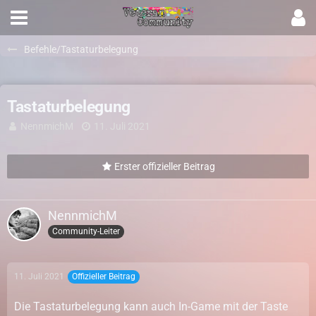
Befehle/Tastaturbelegung
Tastaturbelegung
NennmichM
11. Juli 2021
Erster offizieller Beitrag
NennmichM
Community-Leiter
11. Juli 2021
Offizieller Beitrag
Die Tastaturbelegung kann auch In-Game mit der Taste