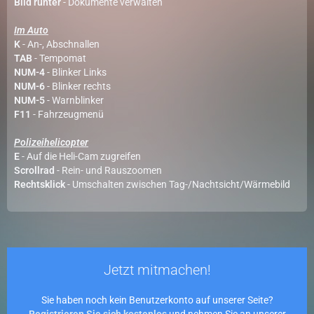
Bild runter
- Dokumente verwalten
Im Auto
K
- An-, Abschnallen
TAB
- Tempomat
NUM-4
- Blinker Links
NUM-6
- Blinker rechts
NUM-5
- Warnblinker
F11
- Fahrzeugmenü
Polizeihelicopter
E
- Auf die Heli-Cam zugreifen
Scrollrad
- Rein- und Rauszoomen
Rechtsklick
- Umschalten zwischen Tag-/Nachtsicht/Wärmebild
Jetzt mitmachen!
Sie haben noch kein Benutzerkonto auf unserer Seite?